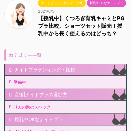
ナイトブラランキング・比較
授乳中OKなナイトブラ
2021/6/5
【授乳中】くつろぎ育乳キャミとPG
ブラ比較。ショーツセット販売！授
乳中から長く使えるのはどっち？
カテゴリー一覧
ナイトブラランキング・比較
準備中
産後|ナイトブラの選び方
りんの胸のスペック
授乳中OKなナイトブラ