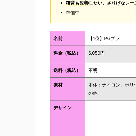
猫背も改善
したい、さりげなレー
準備中
名前
【1位】PGブラ
料金（税込）
6,050円
送料（税込）
不明
素材
本体：ナイロン、ポリ
の他
デザイン