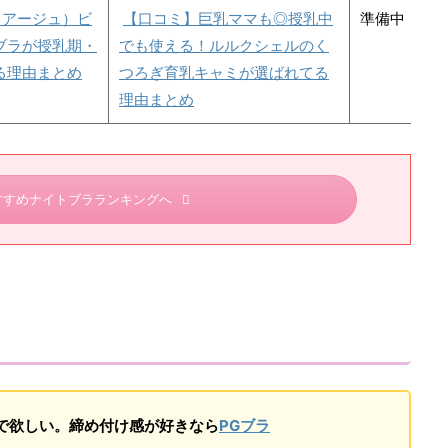
ィアージュ）ビ
【口コミ】巨乳ママも◎授乳中
準備中
ブラが授乳期・
でも使える！ルルクシェルのく
る理由まとめ
つろぎ育乳キャミが選ばれてる
理由まとめ
すすめナイトブラランキングへ
で欲しい。締め付け感が好きなら
PGブラ