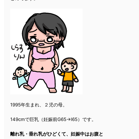
1995年生まれ、２児の母。
149cmで巨乳（妊娠前G65→I65）です。
離れ乳・垂れ乳がひどくて、妊娠中はお腹と