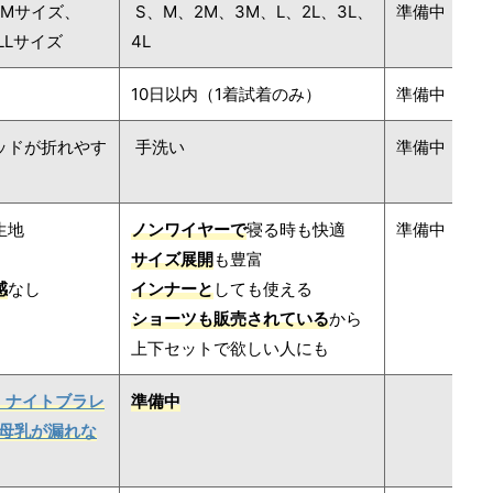
、Mサイズ、
S、M、2M、3M、L、2L、3L、
準備中
LLサイズ
4L
10日以内（1着試着のみ）
準備中
ッドが折れやす
手洗い
準備中
生地
ノンワイヤーで
寝る時も快適
準備中
サイズ展開
も豊富
感
なし
インナーと
しても使える
ショーツも販売されている
から
上下セットで欲しい人にも
ュ）ナイトブラレ
準備中
！母乳が漏れな