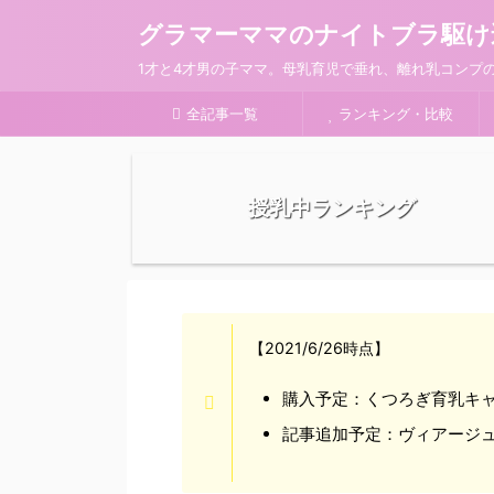
グラマーママのナイトブラ駆け
1才と4才男の子ママ。母乳育児で垂れ、離れ乳コンプ
全記事一覧
ランキング・比較
授乳中ランキング
【2021/6/26時点】
購入予定：くつろぎ育乳キ
記事追加予定：ヴィアージ